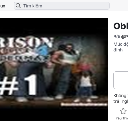
ux
Obb
Bởi
@P
Mức độ
định
Không 
trải n
Yêu Thí