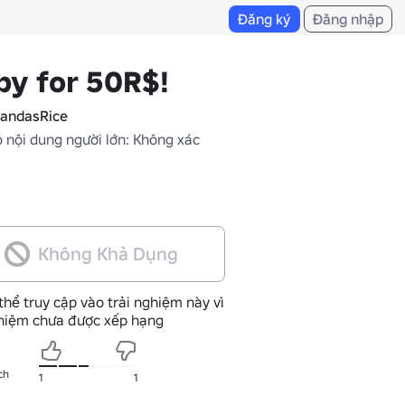
Đăng ký
Đăng nhập
y for 50R$!
andasRice
 nội dung người lớn: Không xác
Không Khả Dụng
thể truy cập vào trải nghiệm này vì
ghiệm chưa được xếp hạng
ch
1
1