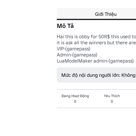
Giới Thiệu
Mô Tả
Hai this is obby for 50R$ this used to
it is ask all the winners but there aren
VIP-(gamepass)

Admin-(gamepass)

LuaModelMaker admin-(gamepass)
Mức độ nội dung người lớn: Không
Đang Hoạt Động
Yêu Thích
0
0