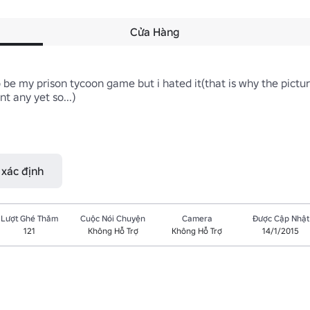
Cửa Hàng
 be my prison tycoon game but i hated it(that is why the picture i
t any yet so...)

 xác định
Lượt Ghé Thăm
Cuộc Nói Chuyện
Camera
Được Cập Nhật
121
Không Hỗ Trợ
Không Hỗ Trợ
14/1/2015