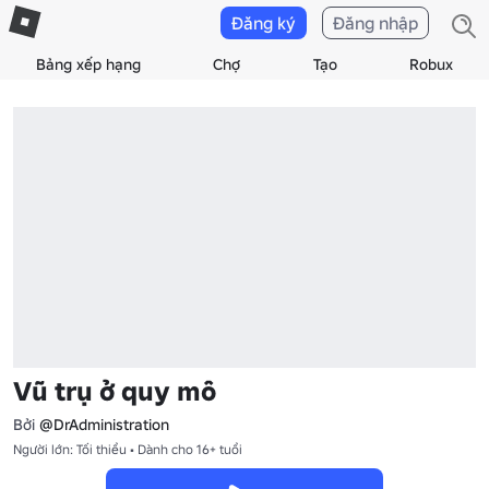
Đăng ký
Đăng nhập
Bảng xếp hạng
Chợ
Tạo
Robux
Vũ trụ ở quy mô
Bởi
@DrAdministration
Người lớn: Tối thiểu • Dành cho 16+ tuổi