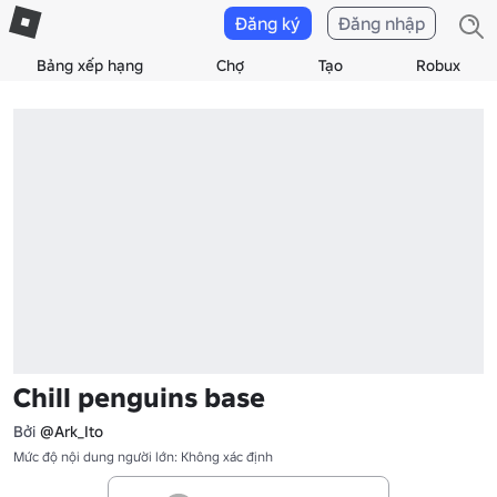
Đăng ký
Đăng nhập
Bảng xếp hạng
Chợ
Tạo
Robux
Chill penguins base
Bởi
@Ark_Ito
Mức độ nội dung người lớn: Không xác định