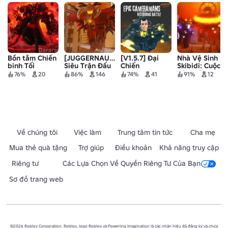
Bồn tắm Chiến
[JUGGERNAUT]
[V1.5.7] Đại
Nhà Vệ Sinh
binh Tối
Siêu Trận Đấu
Chiến
Skibidi: Cuộc
thượng
Nhà Vệ Sinh
Cameramans
Xâm Lăng
76%
20
86%
146
74%
41
91%
12
(SNOW❄️🗺️ +
và Nhà Vệ Sinh
Thành Phố
UTSM 3.0)
Về chúng tôi
Việc làm
Trung tâm tin tức
Cha mẹ
Mua thẻ quà tặng
Trợ giúp
Điều khoản
Khả năng truy cập
Riêng tư
Các Lựa Chọn Về Quyền Riêng Tư Của Bạn
Sơ đồ trang web
©2026 Roblox Corporation. Roblox, logo Roblox và Powering Imagination là các nhãn hiệu đã đăng ký và chưa