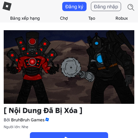
Đăng ký
Đăng nhập
Bảng xếp hạng
Chợ
Tạo
Robux
[ Nội Dung Đã Bị Xóa ]
Bởi
BruhBruh Games
Người lớn: Nhẹ