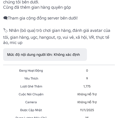
chúng tôi bên dưới.

Cũng đã thêm gian hàng quyên góp

🗨️Tham gia cộng đồng server bên dưới!

🏷️ Nhãn (bỏ qua) trò chơi gian hàng, đánh giá avatar của 
tôi, gian hàng, ugc, hangout, rp, vui vẻ, xã hội, VR, thực tế 
ảo, mic up
Mức độ nội dung người lớn: Không xác định
Đang Hoạt Động
0
Yêu Thích
9
Lượt Ghé Thăm
1,775
Cuộc Nói Chuyện
Không Hỗ Trợ
Camera
Không Hỗ Trợ
Được Cập Nhật
11/1/2025
Dung Lượng Máy Chủ
35