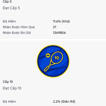
Cấp 5
Đạt Cấp 5
Độ Hiếm
11.6% (Khó)
Nhận Được Hôm Qua
21
Nhận Được Đó Giờ
1369806
Cấp 10
Đạt Cấp 10
Độ Hiếm
2.2% (Điên Rồ)