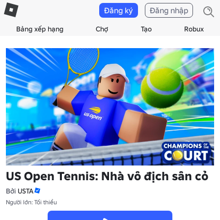
Đăng ký
Đăng nhập
Bảng xếp hạng
Chợ
Tạo
Robux
US Open Tennis: Nhà vô địch sân cỏ
Bởi
USTA
Người lớn: Tối thiểu