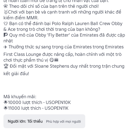
bị hoàn toàn mới để trang bị cho nhân vật của bạn.

📇 Theo dõi chỉ số của bạn trên thẻ người chơi!

🥇Chơi với bạn bè và cạnh tranh với những người khác để 
kiếm điểm MMR.

👕 Bạn có thể đánh bại Polo Ralph Lauren Ball Crew Obby 
& Ace trong trò chơi thời trang của bạn không?

🧗 Quy mô của Obby 'Fly Better' của Emirates đã được cập 
nhật

✈️ Thưởng thức sự sang trọng của Emirates trong Emirates 
First Class Lounge được nâng cấp, hoàn chỉnh với một trò 
chơi thực phẩm thú vị 😋🍔

🏆 Đối mặt với Sloane Stephens duy nhất trong trận chung 
kết giải đấu!

Mã khuyến mãi:

🌟10000 lượt thích - USOPEN10K

🌟11000 lượt thích - USOPEN11K
Người lớn: Tối thiểu
Phù hợp với mọi người