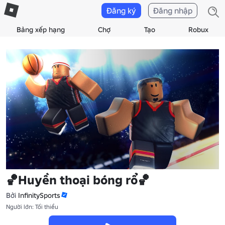
Đăng ký
Đăng nhập
Bảng xếp hạng
Chợ
Tạo
Robux
🏀Huyền thoại bóng rổ🏀
Bởi
InfinitySports
Người lớn: Tối thiểu