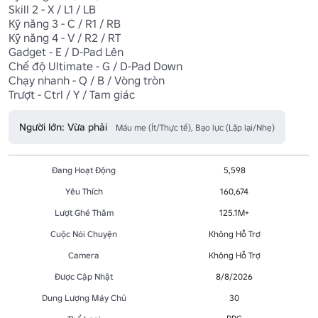
Skill 2 - X / L1 / LB

Kỹ năng 3 - C / R1 / RB

Kỹ năng 4 - V / R2 / RT

Gadget - E / D-Pad Lên

Chế độ Ultimate - G / D-Pad Down 

Chạy nhanh - Q / B / Vòng tròn

Trượt - Ctrl / Y / Tam giác
Người lớn: Vừa phải
Máu me (Ít/Thực tế), Bạo lực (Lặp lại/Nhẹ)
Đang Hoạt Động
5,598
Yêu Thích
160,674
Lượt Ghé Thăm
125.1M+
Cuộc Nói Chuyện
Không Hỗ Trợ
Camera
Không Hỗ Trợ
Được Cập Nhật
8/8/2026
Dung Lượng Máy Chủ
30