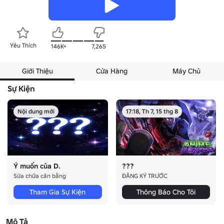
Yêu Thích
146K+
7,265
Giới Thiệu
Cửa Hàng
Máy Chủ
Sự Kiện
Nội dung mới
17:18, Th 7, 15 thg 8
Ý muốn của D.
???
Sửa chữa cân bằng
ĐĂNG KÝ TRƯỚC
Tham Gia Sự Kiện
Thông Báo Cho Tôi
Mô Tả