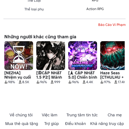
RPG
Thể Loại
Action RPG
Thể loại phụ
Báo Cáo Vi Phạm
Những người khác cũng tham gia
[NEZHA]
[🦋CẬP NHẬT
[🗼 CẬP NHẬT
Haze Seas
Nhiệm vụ cuối
1.5 P2!] Mảnh
5.0] Chiến binh
[CTHULHU +
cùng của
di sản
anime III
DUAL DARK
98%
8.5K
96%
999
96%
4.4K
97%
17.4K
anime
BLADE]
Về chúng tôi
Việc làm
Trung tâm tin tức
Cha mẹ
Mua thẻ quà tặng
Trợ giúp
Điều khoản
Khả năng truy cập