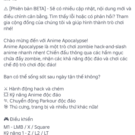
⚠️ [Phiên bản BETA] - Sẽ có nhiều cập nhật, nội dung mới và 
điều chỉnh cân bằng. Tìm thấy lỗi hoặc có phản hồi? Tham 
gia cộng đồng của chúng tôi và giúp hình thành trò chơi 
nhé!

Chào mừng đến với Anime Apocalypse!

Anime Apocalypse là một trò chơi zombie hack-and-slash 
anime nhanh nhẹn! Chiến đấu thông qua các hầm ngục 
chứa đầy zombie, nhận các khả năng độc đáo và chơi các 
chế độ trò chơi độc đáo!

Bạn có thể sống sót sau ngày tận thế không?

⚔️ Hành động hack và chém 

💥 Kỹ năng Anime độc đáo

🏃 Chuyển động Parkour độc đáo 

🎯 Thú cưng, trang bị và nhiều thứ khác nữa! 

🎮 Điều khiển

M1 - LMB / X / Square

Kỹ năng 1 - Z / L2 / LT
