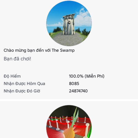
Chào mừng bạn đến với The Swamp
Bạn đã chơi!
Độ Hiếm
100.0% (Miễn Phí)
Nhận Được Hôm Qua
8085
Nhận Được Đó Giờ
24874740