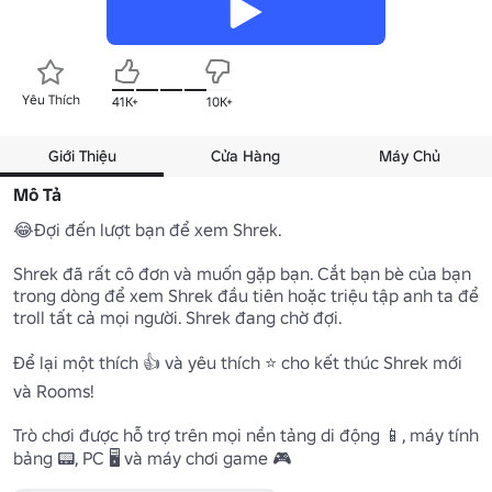
Yêu Thích
41K+
10K+
Giới Thiệu
Cửa Hàng
Máy Chủ
Mô Tả
😂Đợi đến lượt bạn để xem Shrek.

Shrek đã rất cô đơn và muốn gặp bạn. Cắt bạn bè của bạn 
trong dòng để xem Shrek đầu tiên hoặc triệu tập anh ta để 
troll tất cả mọi người. Shrek đang chờ đợi.

Để lại một thích 👍 và yêu thích ⭐ cho kết thúc Shrek mới 
và Rooms!

Trò chơi được hỗ trợ trên mọi nền tảng di động 📱, máy tính 
bảng 📟, PC 🖥️ và máy chơi game 🎮