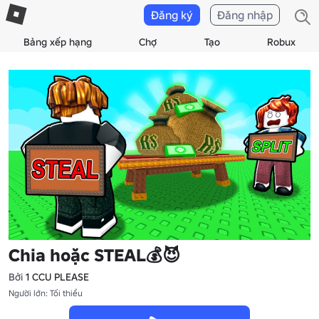
Đăng ký
Đăng nhập
Bảng xếp hạng
Chợ
Tạo
Robux
Chia hoặc STEAL💰😈
Bởi
1 CCU PLEASE
Người lớn: Tối thiểu