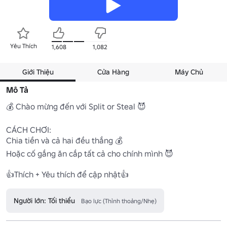
Yêu Thích
1,608
1,082
Giới Thiệu
Cửa Hàng
Máy Chủ
Mô Tả
💰 Chào mừng đến với Split or Steal 😈

CÁCH CHƠI:

Chia tiền và cả hai đều thắng 💰

Hoặc cố gắng ăn cắp tất cả cho chính mình 😈

👍Thích + Yêu thích để cập nhật👍
Người lớn: Tối thiểu
Bạo lực (Thỉnh thoảng/Nhẹ)