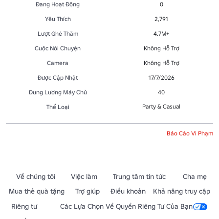
Đang Hoạt Động
0
Yêu Thích
2,791
Lượt Ghé Thăm
4.7M+
Cuộc Nói Chuyện
Không Hỗ Trợ
Camera
Không Hỗ Trợ
Được Cập Nhật
17/7/2026
Dung Lượng Máy Chủ
40
Party & Casual
Thể Loại
Báo Cáo Vi Phạm
Về chúng tôi
Việc làm
Trung tâm tin tức
Cha mẹ
Mua thẻ quà tặng
Trợ giúp
Điều khoản
Khả năng truy cập
Riêng tư
Các Lựa Chọn Về Quyền Riêng Tư Của Bạn