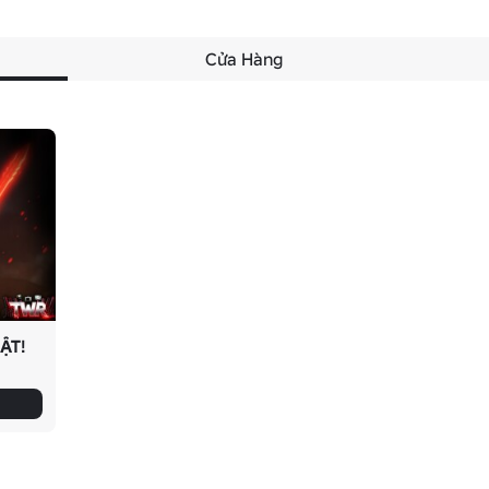
Cửa Hàng
ẬT!