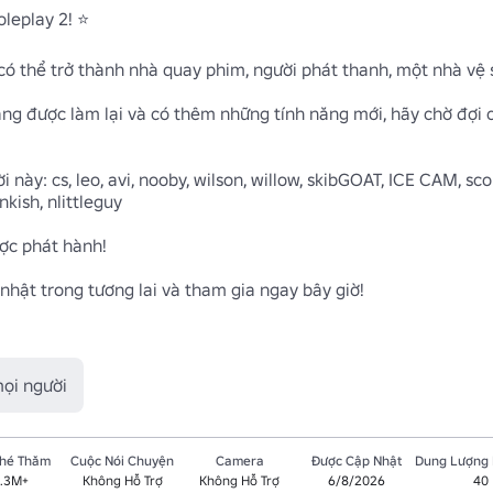
leplay 2! ⭐

 có thể trở thành nhà quay phim, người phát thanh, một nhà vệ s
 đang được làm lại và có thêm những tính năng mới, hãy chờ đợi
ày: cs, leo, avi, nooby, wilson, willow, skibGOAT, ICE CAM, scout,
kish, nlittleguy

ợc phát hành!

nhật trong tương lai và tham gia ngay bây giờ!

mọi người
Ghé Thăm
Cuộc Nói Chuyện
Camera
Được Cập Nhật
Dung Lượng
1.3M+
Không Hỗ Trợ
Không Hỗ Trợ
6/8/2026
40