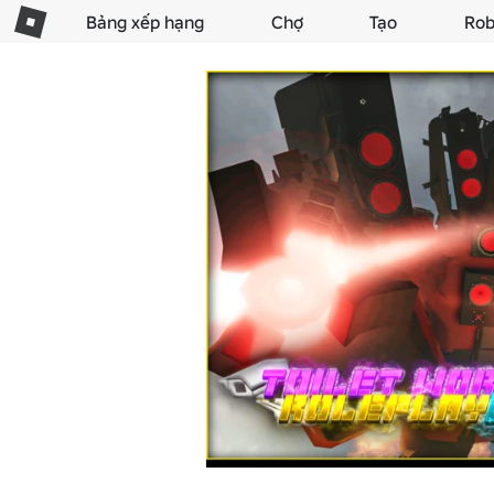
Bảng xếp hạng
Chợ
Tạo
Rob