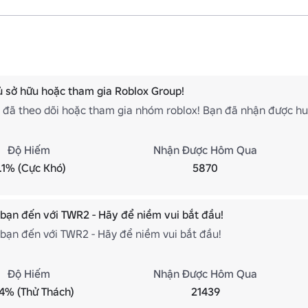
ủ sở hữu hoặc tham gia Roblox Group!
đã theo dõi hoặc tham gia nhóm roblox! Bạn đã nhận được hu
Độ Hiếm
Nhận Được Hôm Qua
.1% (Cực Khó)
5870
ạn đến với TWR2 - Hãy để niềm vui bắt đầu!
ạn đến với TWR2 - Hãy để niềm vui bắt đầu!
Độ Hiếm
Nhận Được Hôm Qua
4% (Thử Thách)
21439