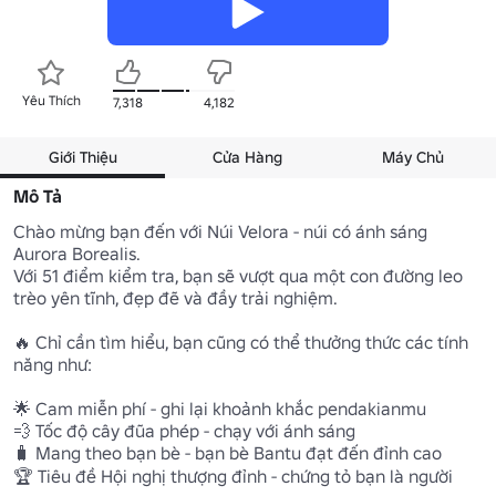
Yêu Thích
7,318
4,182
Giới Thiệu
Cửa Hàng
Máy Chủ
Mô Tả
Chào mừng bạn đến với Núi Velora - núi có ánh sáng 
Aurora Borealis.

Với 51 điểm kiểm tra, bạn sẽ vượt qua một con đường leo 
trèo yên tĩnh, đẹp đẽ và đầy trải nghiệm.

🔥 Chỉ cần tìm hiểu, bạn cũng có thể thưởng thức các tính 
năng như:

🌟 Cam miễn phí - ghi lại khoảnh khắc pendakianmu

💨 Tốc độ cây đũa phép - chạy với ánh sáng

🧳 Mang theo bạn bè - bạn bè Bantu đạt đến đỉnh cao

🏆 Tiêu đề Hội nghị thượng đỉnh - chứng tỏ bạn là người 