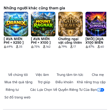
Những người khác cũng tham gia
[ AVA MIỄN
[ AVA MIỄN
Chướng ngại
[MỚI] [AVA
PHÍ + X250 ]
PHÍ + X100 ]
vật cổng thiên
X100 MIỄN
MOUNT
Mount Ragnar:
đường
PHÍ] Mount
69%
35
75%
162
79%
17
87%
60
DRANIX
Tái sinh
Sunsera
Về chúng tôi
Việc làm
Trung tâm tin tức
Cha mẹ
Mua thẻ quà tặng
Trợ giúp
Điều khoản
Khả năng truy cập
Riêng tư
Các Lựa Chọn Về Quyền Riêng Tư Của Bạn
Sơ đồ trang web