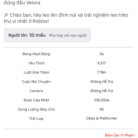
đứng đầu Velora

🎉 Chào bạn, hãy leo lên đỉnh núi và trải nghiệm leo trèo 
thú vị nhất ở Roblox!
Người lớn: Tối thiểu
Phù hợp với mọi người
Đang Hoạt Động
36
Yêu Thích
9,377
Lượt Ghé Thăm
7.7M+
Cuộc Nói Chuyện
Không Hỗ Trợ
Camera
Không Hỗ Trợ
Được Cập Nhật
7/8/2026
Dung Lượng Máy Chủ
40
Obby & Platformer
Thể Loại
Báo Cáo Vi Phạm