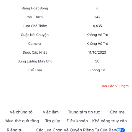
Đang Hoạt Động
0
Yêu Thích
242
Lượt Ghé Thăm
4,435
Cuộc Nói Chuyện
Không Hỗ Trợ
Camera
Không Hỗ Trợ
Được Cập Nhật
11/10/2023
Dung Lượng Máy Chủ
50
Thể Loại
Không Có
Báo Cáo Vi Phạm
Về chúng tôi
Việc làm
Trung tâm tin tức
Cha mẹ
Mua thẻ quà tặng
Trợ giúp
Điều khoản
Khả năng truy cập
Riêng tư
Các Lựa Chọn Về Quyền Riêng Tư Của Bạn