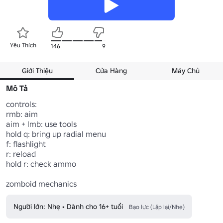
Yêu Thích
146
9
Giới Thiệu
Cửa Hàng
Máy Chủ
Mô Tả
controls:

rmb: aim

aim + lmb: use tools

hold q: bring up radial menu

f: flashlight

r: reload

hold r: check ammo

zomboid mechanics
Người lớn: Nhẹ • Dành cho 16+ tuổi
Bạo lực (Lặp lại/Nhẹ)