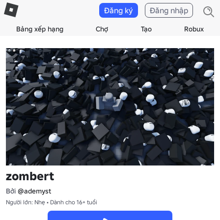
Đăng ký
Đăng nhập
Bảng xếp hạng
Chợ
Tạo
Robux
zombert
Bởi
@ademyst
Người lớn: Nhẹ • Dành cho 16+ tuổi