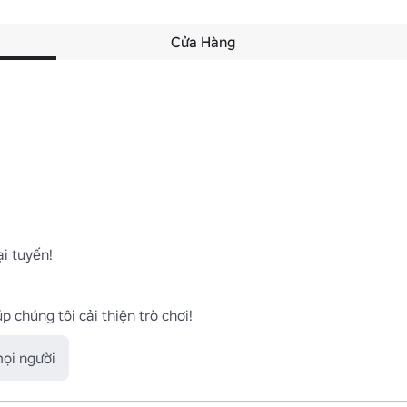
Cửa Hàng
 tuyến!

mọi người