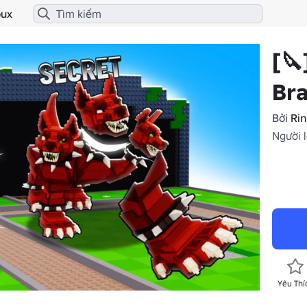
ux
[🔪
Bra
Bởi
Rin
Người l
Yêu Thí