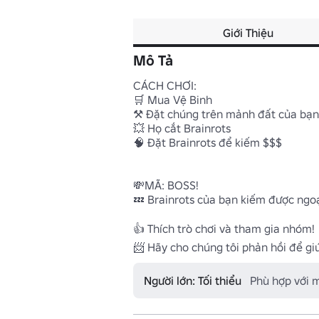
Giới Thiệu
Mô Tả
CÁCH CHƠI:

🛒 Mua Vệ Binh

⚒️ Đặt chúng trên mảnh đất của bạn

💥 Họ cắt Brainrots

🧠 Đặt Brainrots để kiếm $$$

💸MÃ: BOSS!

💤 Brainrots của bạn kiếm được ngoại
👍 Thích trò chơi và tham gia nhóm!

Người lớn: Tối thiểu
Phù hợp với 