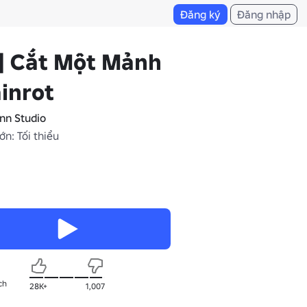
Đăng ký
Đăng nhập
] Cắt Một Mảnh
inrot
nn Studio
ớn: Tối thiểu
ch
28K+
1,007