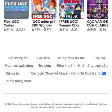
Flex UGC
[UGC miễn phí]
[FREE UGC]
CÁC VẤN ĐỀ
Codes
BBC Wonder
Tommy Chơi
CỦA CLARKS
Chase 🧚 Winx
84%
2.3K
73%
113
81%
21
50%
86
Club
Về chúng tôi
Việc làm
Trung tâm tin tức
Cha mẹ
Mua thẻ quà tặng
Trợ giúp
Điều khoản
Khả năng truy cập
Riêng tư
Các Lựa Chọn Về Quyền Riêng Tư Của Bạn
Sơ đồ trang web
©2026 Roblox Corporation. Roblox, logo Roblox và Powering Imagination là các nhãn hiệu đã đăng ký và chưa
đăng ký của chúng tôi tại Hoa Kỳ và các quốc gia khác.