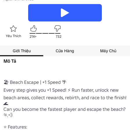
Yêu Thích
21K+
732
Giới Thiệu
Cửa Hàng
Máy Chủ
Mô Tả
🏖️ Beach Escape | +1 Speed 🌴

Every step gives you +1 Speed! ⚡ Run faster, unlock new 
beach areas, collect rewards, rebirth, and race to the finish! 
🌊

Can you become the fastest player and escape the beach? 
🏃💨

⭐ Features:
