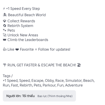
⚡ +1 Speed Every Step

🏝️ Beautiful Beach World

💎 Collect Rewards

🔄 Rebirth System

🐾 Pets

🚀 Unlock New Areas

👑 Climb the Leaderboards

👍 Like ❤️ Favorite ⭐ Follow for updates!

🌴 RUN, GET FASTER & ESCAPE THE BEACH! 🏖️

Tags / 

+1 Speed, Speed, Escape, Obby, Race, Simulator, Beach, 
Run, Fast, Rebirth, Pets, Parkour, Fun, Adventure
Người lớn: Tối thiểu
Bạo lực (Thỉnh thoảng/Nhẹ)