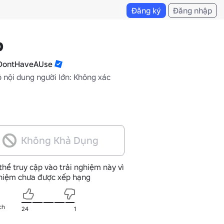
Đăng ký
Đăng nhập
b
DontHaveAUse
 nội dung người lớn: Không xác
Không Khả Dụng
thể truy cập vào trải nghiệm này vì
ghiệm chưa được xếp hạng
ch
24
1