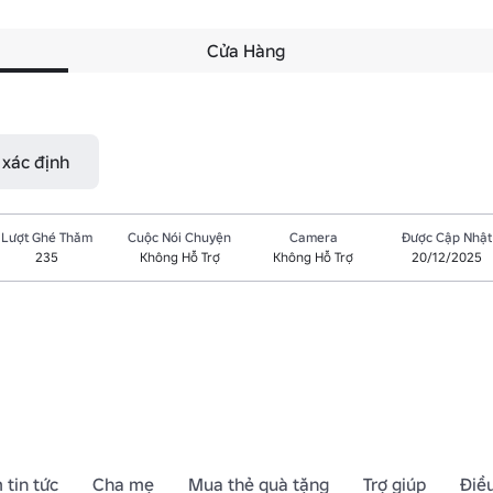
Cửa Hàng
 xác định
Lượt Ghé Thăm
Cuộc Nói Chuyện
Camera
Được Cập Nhật
235
Không Hỗ Trợ
Không Hỗ Trợ
20/12/2025
 tin tức
Cha mẹ
Mua thẻ quà tặng
Trợ giúp
Điề