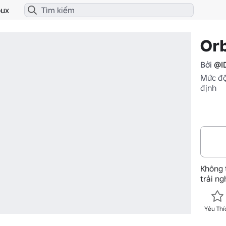
ux
Or
Bởi
@I
Mức độ
định
Không 
trải n
Yêu Thí