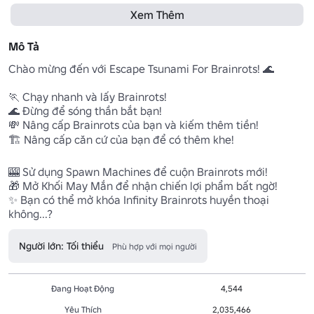
Xem Thêm
Mô Tả
Chào mừng đến với Escape Tsunami For Brainrots! 🌊

🏃 Chạy nhanh và lấy Brainrots!

🌊 Đừng để sóng thần bắt bạn!

💸 Nâng cấp Brainrots của bạn và kiếm thêm tiền!

🏗️ Nâng cấp căn cứ của bạn để có thêm khe!

🎰 Sử dụng Spawn Machines để cuộn Brainrots mới!

🎁 Mở Khối May Mắn để nhận chiến lợi phẩm bất ngờ!

✨ Bạn có thể mở khóa Infinity Brainrots huyền thoại 
không...?
Người lớn: Tối thiểu
Phù hợp với mọi người
Đang Hoạt Động
4,544
Yêu Thích
2,035,466