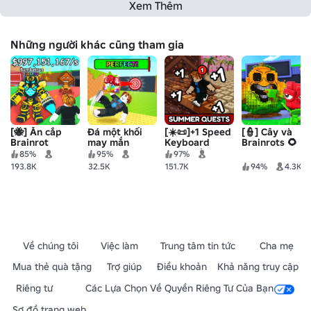
Xem Thêm
Những người khác cũng tham gia
[🐝] Ăn cắp
Đá một khối
[☀️📜]+1 Speed
[👮] Cây và
Brainrot
may mắn
Keyboard
Brainrots 🌻
Escape |
85%
95%
97%
Candy &
193.8K
32.5K
151.7K
94%
4.3K
Chocolate
Về chúng tôi
Việc làm
Trung tâm tin tức
Cha mẹ
Mua thẻ quà tặng
Trợ giúp
Điều khoản
Khả năng truy cập
Riêng tư
Các Lựa Chọn Về Quyền Riêng Tư Của Bạn
Sơ đồ trang web