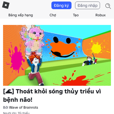
Đăng ký
Đăng nhập
Bảng xếp hạng
Chợ
Tạo
Robux
[🌊] Thoát khỏi sóng thủy triều vì
bệnh não!
Bởi
Wave of Brainrots
Người lớn: Tối thiểu