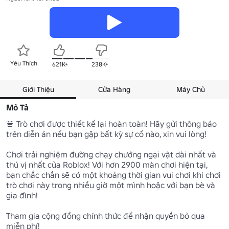
Yêu Thích
621K+
238K+
Giới Thiệu
Cửa Hàng
Máy Chủ
Mô Tả
🚨 Trò chơi được thiết kế lại hoàn toàn! Hãy gửi thông báo 
trên diễn án nếu bạn gặp bất kỳ sự cố nào, xin vui lòng!

Chơi trải nghiệm đường chạy chướng ngại vật dài nhất và 
thú vị nhất của Roblox! Với hơn 2900 màn chơi hiện tại, 
bạn chắc chắn sẽ có một khoảng thời gian vui chơi khi chơi 
trò chơi này trong nhiều giờ một mình hoặc với bạn bè và 
gia đình!

Tham gia cộng đồng chính thức để nhận quyền bỏ qua 
miễn phí!
