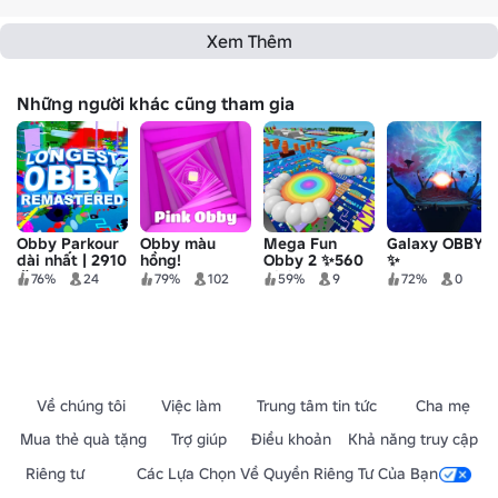
Xem Thêm
Những người khác cũng tham gia
Obby Parkour
Obby màu
Mega Fun
Galaxy OBBY
dài nhất | 2910
hồng!
Obby 2 ✨560
✨
🎉
Giai đoạn!
76%
24
79%
102
59%
9
72%
0
Về chúng tôi
Việc làm
Trung tâm tin tức
Cha mẹ
Mua thẻ quà tặng
Trợ giúp
Điều khoản
Khả năng truy cập
Riêng tư
Các Lựa Chọn Về Quyền Riêng Tư Của Bạn