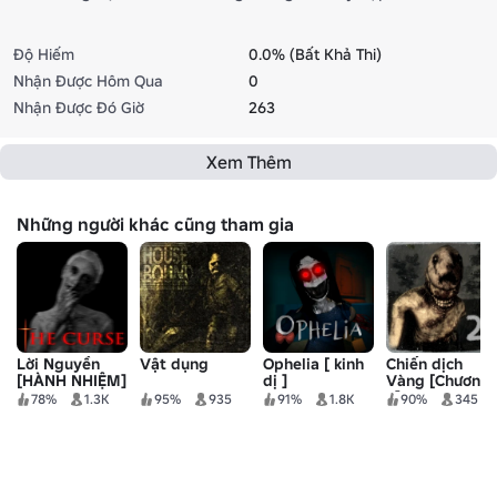
Độ Hiếm
0.0% (Bất Khả Thi)
Nhận Được Hôm Qua
0
Nhận Được Đó Giờ
263
Xem Thêm
Những người khác cũng tham gia
Lời Nguyền
Vật dụng
Ophelia [ kinh
Chiến dịch
[HÀNH NHIỆM]
dị ]
Vàng [Chương
2]
78%
1.3K
95%
935
91%
1.8K
90%
345