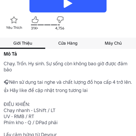
Yêu Thích
31K+
4,756
Giới Thiệu
Cửa Hàng
Máy Chủ
Mô Tả
Chạy. Trốn. Hy sinh. Sự sống còn không bao giờ được đảm 
bảo

🎧Nên sử dụng tai nghe và chất lượng đồ họa cấp 4 trở lên. 

👍 Hãy like để cập nhật trong tương lai 

ĐIỀU KHIỂN: 

Chạy nhanh - LShift / LT 

UV - RMB / RT 

Phím kho - Q / DPad phải  

Lấy cảm hứng từ Devour