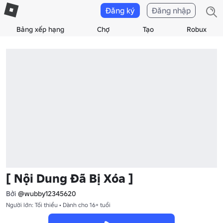
Đăng ký
Đăng nhập
Bảng xếp hạng
Chợ
Tạo
Robux
[ Nội Dung Đã Bị Xóa ]
Bởi
@wubby12345620
Người lớn: Tối thiểu • Dành cho 16+ tuổi