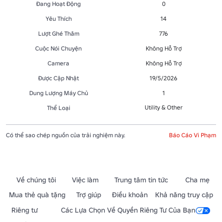
Đang Hoạt Động
0
Yêu Thích
14
Lượt Ghé Thăm
776
Cuộc Nói Chuyện
Không Hỗ Trợ
Camera
Không Hỗ Trợ
Được Cập Nhật
19/5/2026
Dung Lượng Máy Chủ
1
Utility & Other
Thể Loại
Có thể sao chép nguồn của trải nghiệm này.
Báo Cáo Vi Phạm
Về chúng tôi
Việc làm
Trung tâm tin tức
Cha mẹ
Mua thẻ quà tặng
Trợ giúp
Điều khoản
Khả năng truy cập
Riêng tư
Các Lựa Chọn Về Quyền Riêng Tư Của Bạn