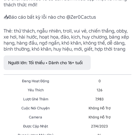
thách thức mới!

📥Báo cáo bất kỳ lỗi nào cho @Zer0Cactus

Thẻ: thử thách, ngẫu nhiên, troll, vui vẻ, chiến thắng, obby, 
xe hơi, hài hước, hoạt họa, đảo, kịch, huy chương, bảng xếp 
hạng, hàng đầu, ngớ ngẩn, khó khăn, không thể, dễ dàng, 
bình thường, khó khăn, huy hiệu, mới, giết, hợp thời trang
Người lớn: Tối thiểu • Dành cho 16+ tuổi
Đang Hoạt Động
0
Yêu Thích
126
Lượt Ghé Thăm
7,983
Cuộc Nói Chuyện
Không Hỗ Trợ
Camera
Không Hỗ Trợ
Được Cập Nhật
27/4/2023