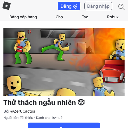
Đăng ký
Đăng nhập
Bảng xếp hạng
Chợ
Tạo
Robux
Thử thách ngẫu nhiên 🎲
Bởi
@Zer0Cactus
Người lớn: Tối thiểu • Dành cho 16+ tuổi