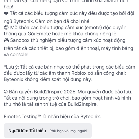
ra nhân vật của riêng bạn với trình chỉnh sửa avatar tích 
hợp! 

❤️ Tất cả các biểu tượng cảm xúc này đều được tạo bởi đội 
ngũ Byteonix. Cảm ơn bạn đã chơi nhé!

😍 Mở khóa các biểu tượng cảm xúc (emote) độc quyền 
thông qua Gói Emote hoặc mở khóa chúng riêng lẻ! 

🎮 Sandbox thử nghiệm biểu tượng cảm xúc hoạt động 
trên tất cả các thiết bị, bao gồm điện thoại, máy tính bảng 
và console!

*Lưu ý: Tất cả các bản nhạc có thể phát trong các biểu cảm 
đều được lấy từ các âm thanh Roblox có sẵn công khai; 
Byteonix không kiểm soát nội dung này.

© Bản quyền Build2Inspire 2026. Mọi quyền được bảo lưu.

Tất cả nội dung trong trò chơi, bao gồm hoạt hình và hình 
thu nhỏ là tài sản trí tuệ của Build2Inspire.

Emotes Testing™ là nhãn hiệu của Byteonix.
Người lớn: Tối thiểu
Phù hợp với mọi người