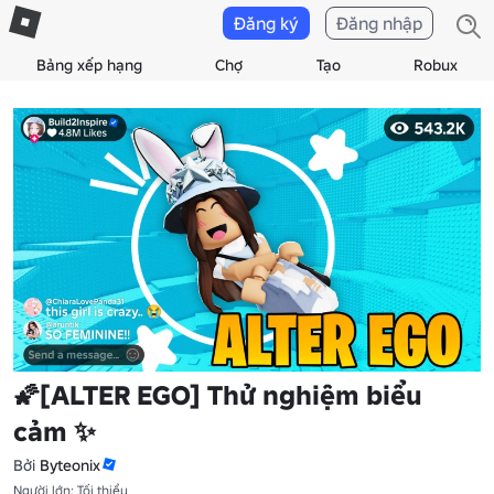
Đăng ký
Đăng nhập
Bảng xếp hạng
Chợ
Tạo
Robux
🌠[ALTER EGO] Thử nghiệm biểu
cảm ✨
Bởi
Byteonix
Người lớn: Tối thiểu