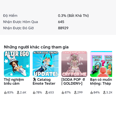
Độ Hiếm
0.3% (Bất Khả Thi)
Nhận Được Hôm Qua
645
Nhận Được Đó Giờ
88929
Những người khác cũng tham gia
Thử nghiệm
🕺 Catalog
[SODA POP 🥤
Bạn có muốn
biểu cảm
Emote Tester
| GOLDEN✨]
không: Tháp
trong danh
Ragdoll Engine
thử nghiệm
mục ✨
biểu tượng
83%
2.6K
78%
653
87%
299
84%
3.2K
cảm xúc 💃