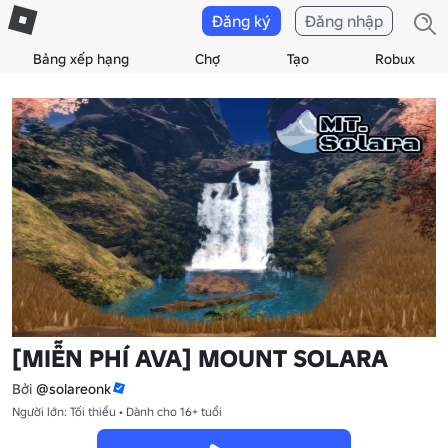
Đăng ký
Đăng nhập
Bảng xếp hạng
Chợ
Tạo
Robux
[MIỄN PHÍ AVA] MOUNT SOLARA
Bởi
@solareonk
Người lớn: Tối thiểu • Dành cho 16+ tuổi