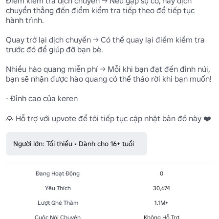
Điểm kiểm tra dịch chuyển → Nếu gặp sự cố, hãy dịch 
chuyển thẳng đến điểm kiểm tra tiếp theo để tiếp tục 
hành trình.

Quay trở lại dịch chuyển → Có thể quay lại điểm kiểm tra 
trước đó để giúp đỡ bạn bè.

Nhiều hào quang miễn phí → Mỗi khi bạn đạt đến đỉnh núi, 
bạn sẽ nhận được hào quang có thể tháo rời khi bạn muốn!

- Đỉnh cao của keren

🙏 Hỗ trợ với upvote để tôi tiếp tục cập nhật bản đồ này ❤️
Người lớn: Tối thiểu • Dành cho 16+ tuổi
Đang Hoạt Động
0
Yêu Thích
30,674
Lượt Ghé Thăm
1.1M+
Cuộc Nói Chuyện
Không Hỗ Trợ