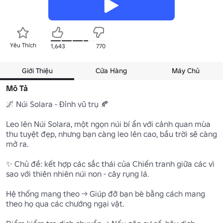
Yêu Thích
1,643
770
Giới Thiệu
Cửa Hàng
Máy Chủ
Mô Tả
🌌 Núi Solara - Đỉnh vũ trụ 🍂

Leo lên Núi Solara, một ngọn núi bí ẩn với cảnh quan mùa 
thu tuyệt đẹp, nhưng bạn càng leo lên cao, bầu trời sẽ càng 
mở ra.

✨ Chủ đề: kết hợp các sắc thái của Chiến tranh giữa các vì 
sao với thiên nhiên núi non - cây rụng lá.

Hệ thống mang theo → Giúp đỡ bạn bè bằng cách mang 
theo họ qua các chướng ngại vật.
