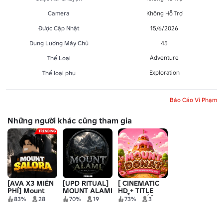
Camera
Không Hỗ Trợ
Được Cập Nhật
15/6/2026
Dung Lượng Máy Chủ
45
Adventure
Thể Loại
Exploration
Thể loại phụ
Báo Cáo Vi Phạm
Những người khác cũng tham gia
[AVA X3 MIỄN
[UPD RITUAL]
[ CINEMATIC
PHÍ] Mount
MOUNT ALAMI
HD + TITLE
Salora
MIỄN PHÍ ]
83%
28
70%
19
73%
3
Mount Donat