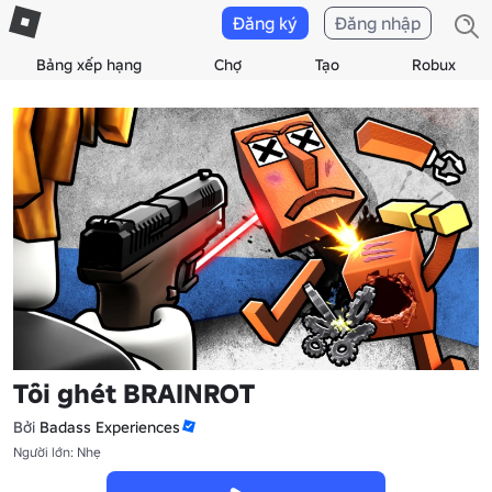
Đăng ký
Đăng nhập
Bảng xếp hạng
Chợ
Tạo
Robux
Tôi ghét BRAINROT
Bởi
Badass Experiences
Người lớn: Nhẹ