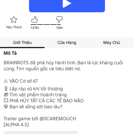
Yêu Thích
137K+
10K+
Giới Thiệu
Cửa Hàng
Máy Chủ
Mô Tả
BRAINROTS đã phá hủy hành tinh. Bạn là lực kháng cuối 
cùng. Tìm nguồn gốc và tiêu diệt nó.

⚠️ VÀO Cơ sở 67 

🧬 Lắp ráp vũ khí tối thượng 

🎁 Tìm vật phẩm hoành tráng 

💥 PHÁ HỦY TẤT CẢ CÁC TẾ BÀO NÃO

💀 Bạn sẽ sống sót bao lâu? 

Trailer game bởi @SCAREMOUCH

[ALPHA 4.5]