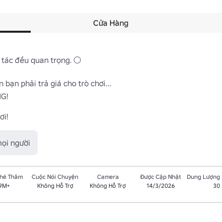
Cửa Hàng
tác đều quan trọng. ⚪

bạn phải trả giá cho trò chơi...

G!

ơi!
mọi người
Ghé Thăm
Cuộc Nói Chuyện
Camera
Được Cập Nhật
Dung Lượng
.9M+
Không Hỗ Trợ
Không Hỗ Trợ
14/3/2026
30