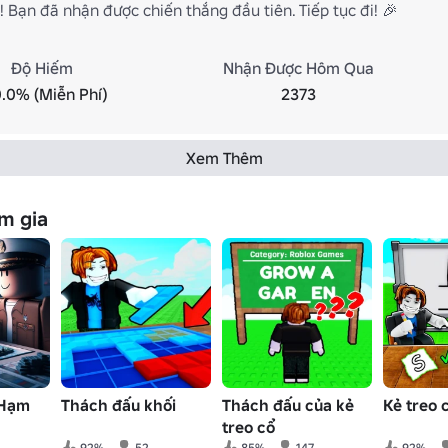
 Bạn đã nhận được chiến thắng đầu tiên. Tiếp tục đi! 🎉
Độ Hiếm
Nhận Được Hôm Qua
.0% (Miễn Phí)
2373
Xem Thêm
m gia
 Hạm
Thách đấu khối
Thách đấu của kẻ
Kẻ treo 
treo cổ
92%
52
85%
147
92%