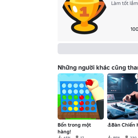
Làm tốt lắm!
100
Những người khác cũng tha
Bốn trong một
⚓Bàn Chiến
hàng!
65%
17
85%
230