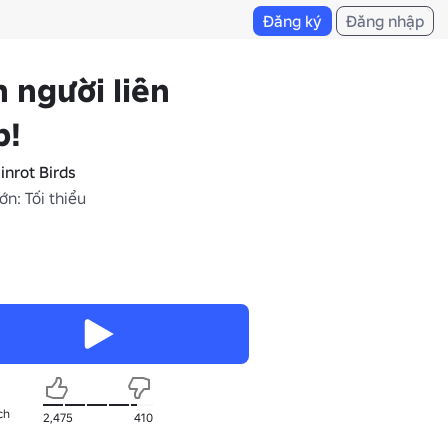
Đăng ký
Đăng nhập
 người liên
p!
inrot Birds
ớn: Tối thiểu
ch
2,475
410