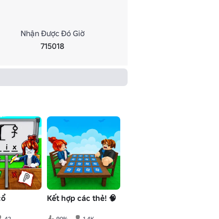
Nhận Được Đó Giờ
715018
cổ
Kết hợp các thẻ! 🧠
42
90%
1.4K