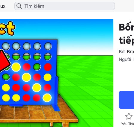
ux
Bốn
tiế
Bởi
Bra
Người l
Yêu Thí