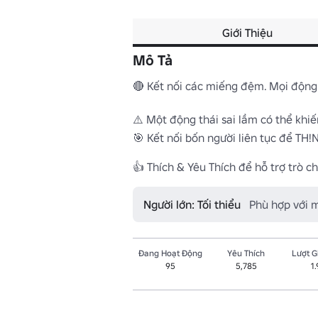
Giới Thiệu
Mô Tả
🔴 Kết nối các miếng đệm. Mọi động 
⚠️ Một động thái sai lầm có thể khiến 
🎯 Kết nối bốn người liên tục để TH!N
👍 Thích & Yêu Thích để hỗ trợ trò ch
Người lớn: Tối thiểu
Phù hợp với 
Đang Hoạt Động
Yêu Thích
Lượt 
95
5,785
1