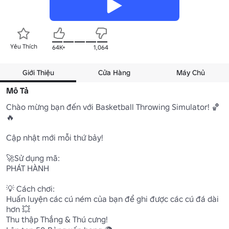
Yêu Thích
64K+
1,064
Giới Thiệu
Cửa Hàng
Máy Chủ
Mô Tả
Chào mừng bạn đến với Basketball Throwing Simulator! 🏀
🔥

Cập nhật mới mỗi thứ bảy!

🚀Sử dụng mã:

PHÁT HÀNH

💡 Cách chơi:

Huấn luyện các cú ném của bạn để ghi được các cú đá dài 
hơn 💥

Thu thập Thắng & Thú cưng!
