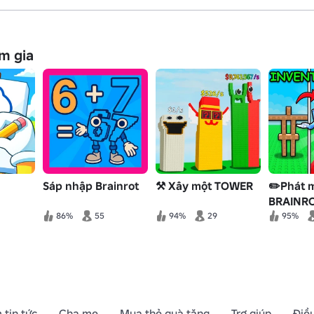
m gia
Sáp nhập Brainrot
⚒️ Xây một TOWER
✏️Phát 
BRAINR
86%
55
94%
29
95%
 tin tức
Cha mẹ
Mua thẻ quà tặng
Trợ giúp
Điề