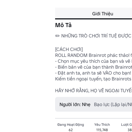
Giới Thiệu
Mô Tả
✏️ NHỮNG TRÒ CHƠI TRÍ TUỆ ĐƯỢC 
[CÁCH CHƠI]

ROLL RANDOM Brainrot phác thảo! 
- Chọn mục yêu thích của bạn và vẽ B
- Biến bản vẽ của bạn thành Brainrot
- Đặt anh ta, anh ta sẽ VÀO cho bạn! 
Kiếm tiền ngoại tuyến, tạo Brainrots 
HÃY NHỚ RẰNG, HỌ VẼ NGOẠI TUYẾ
Người lớn: Nhẹ
Bạo lực (Lặp lại/N
Đang Hoạt Động
Yêu Thích
Lượt 
62
115,748
38