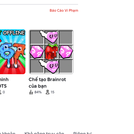
Báo Cáo Vi Phạm
minh
Chế tạo Brainrot
OTS
của bạn
0
84%
15
u khoản
Khả năng truy cập
Riêng tư