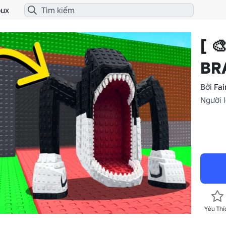
ux
[ 
BR
Bởi
Fa
Người 
Yêu Thí