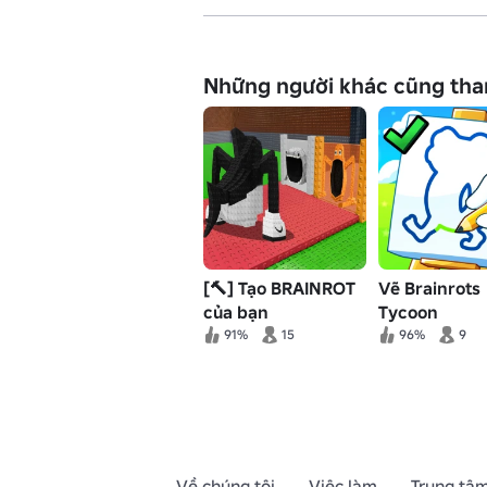
Những người khác cũng tha
[🔨] Tạo BRAINROT
Vẽ Brainrots
của bạn
Tycoon
91%
15
96%
9
Về chúng tôi
Việc làm
Trung tâm