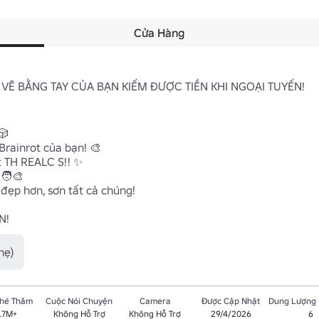
Cửa Hàng
VẼ BẰNG TAY CỦA BẠN KIẾM ĐƯỢC TIỀN KHI NGOẠI TUYẾN!



rainrot của bạn! 🎨

 TH REALC S!! ✨

‍🎨

đẹp hơn, sơn tất cả chúng!

N!
hẹ)
Ghé Thăm
Cuộc Nói Chuyện
Camera
Được Cập Nhật
Dung Lượng
.7M+
Không Hỗ Trợ
Không Hỗ Trợ
29/4/2026
6