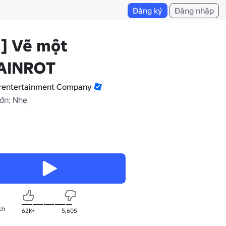
Đăng ký
Đăng nhập
] Vẽ một
AINROT
irentertainment Company
lớn: Nhẹ
ch
62K+
5,605