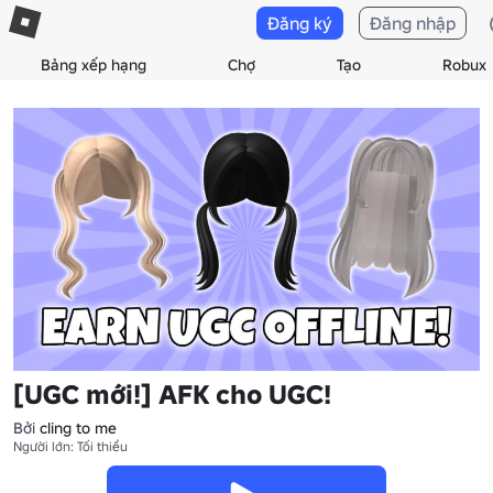
Đăng ký
Đăng nhập
Bảng xếp hạng
Chợ
Tạo
Robux
[UGC mới!] AFK cho UGC!
Bởi
cling to me
Người lớn: Tối thiểu