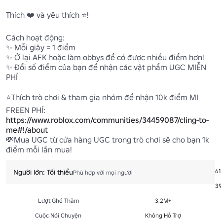
Thích ❤️ và yêu thích ⭐!

Cách hoạt động: 

✨ Mỗi giây = 1 điểm 

✨ Ở lại AFK hoặc làm obbys để có được nhiều điểm hơn!

✨ Đổi số điểm của bạn để nhận các vật phẩm UGC MIỄN 
PHÍ 

⭐Thích trò chơi & tham gia nhóm để nhận 10k điểm MI 
FREEN PHÍ: 
https://www.roblox.com/communities/34459087/cling-to-
me#!/about
💸Mua UGC từ cửa hàng UGC trong trò chơi sẽ cho bạn 1k 
điểm mỗi lần mua!
Đ
61
Người lớn: Tối thiểu
Phù hợp với mọi người
Yê
3
Lượt Ghé Thăm
3.2M+
Cuộc Nói Chuyện
Không Hỗ Trợ