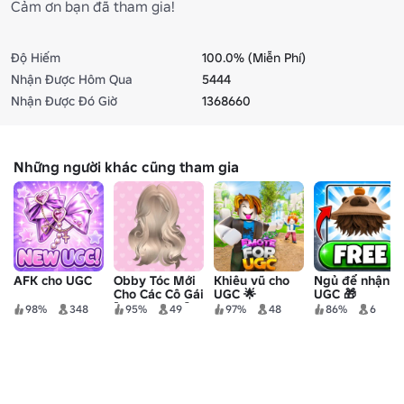
Cảm ơn bạn đã tham gia!
Độ Hiếm
100.0% (Miễn Phí)
Nhận Được Hôm Qua
5444
Nhận Được Đó Giờ
1368660
Những người khác cũng tham gia
AFK cho UGC
Obby Tóc Mới
Khiêu vũ cho
Ngủ để nhận
Cho Các Cô Gái
UGC 🌟
UGC 🎁
[UGC HAIRS]
98%
348
95%
49
97%
48
86%
6