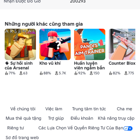
Nhận Được Đó Giờ
200293
Những người khác cũng tham gia
🌵 Sự hồi sinh
Kho vũ khí
Huấn luyện
Counter Blox
của Arsenal
viên ngắm bắn
2020
của Pandi
71%
63
88%
5.7K
92%
150
82%
775
Về chúng tôi
Việc làm
Trung tâm tin tức
Cha mẹ
Mua thẻ quà tặng
Trợ giúp
Điều khoản
Khả năng truy cập
Riêng tư
Các Lựa Chọn Về Quyền Riêng Tư Của Bạn
Sơ đồ trang web