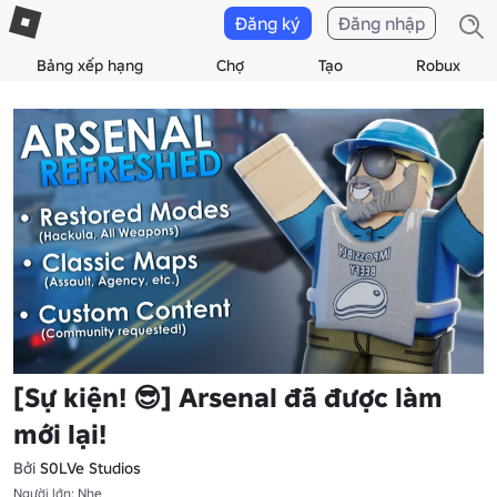
Đăng ký
Đăng nhập
Bảng xếp hạng
Chợ
Tạo
Robux
[Sự kiện! 😎] Arsenal đã được làm
mới lại!
Bởi
S0LVe Studios
Người lớn: Nhẹ