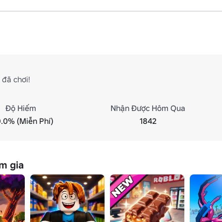
đã chơi!
Độ Hiếm
Nhận Được Hôm Qua
.0% (Miễn Phí)
1842
m gia