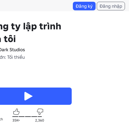
Đăng ký
Đăng nhập
g ty lập trình
 tôi
ark Studios
ớn: Tối thiểu
ch
35K+
2,360