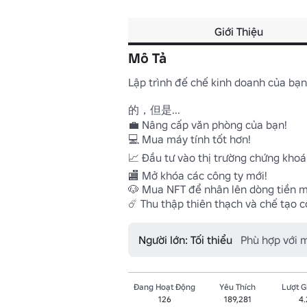
Giới Thiệu
Mô Tả
Lập trình đế chế kinh doanh của bạn 
的，但是... 

💼 Nâng cấp văn phòng của bạn!

💻 Mua máy tính tốt hơn!

📈 Đầu tư vào thị trường chứng khoán
🏬 Mở khóa các công ty mới!

🐶 Mua NFT để nhân lên dòng tiền mặ
☄️ Thu thập thiên thạch và chế tạo cổ
Người lớn: Tối thiểu
Phù hợp với 
Đang Hoạt Động
Yêu Thích
Lượt 
126
189,281
4