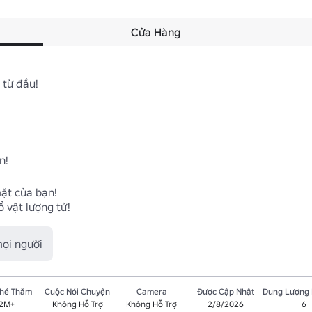
Cửa Hàng
từ đầu!

!

t của bạn! 

 vật lượng tử! 
mọi người
Ghé Thăm
Cuộc Nói Chuyện
Camera
Được Cập Nhật
Dung Lượng
.2M+
Không Hỗ Trợ
Không Hỗ Trợ
2/8/2026
6