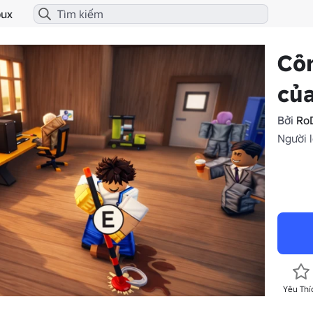
ux
Côn
của
Bởi
RoD
Người l
Yêu Thí