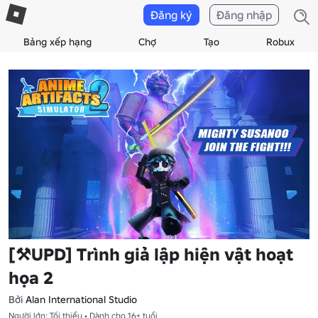
Đăng ký
Đăng nhập
Bảng xếp hạng
Chợ
Tạo
Robux
[⚒️UPD] Trình giả lập hiện vật hoạt
họa 2
Bởi
Alan International Studio
Người lớn: Tối thiểu • Dành cho 16+ tuổi