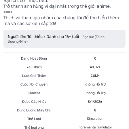
Bạn chỉ có 1 mục tiêu:

Trở thành anh hùng vĩ đại nhất trong thế giới anime.

====

Thích và tham gia nhóm của chúng tôi để tìm hiểu thêm 
mã và các sự kiện sắp tới!
Người lớn: Tối thiểu • Dành cho 16+ tuổi
Bạo lực (Thỉnh
thoảng/Nhẹ)
Đang Hoạt Động
0
Yêu Thích
40,021
Lượt Ghé Thăm
7.0M+
Cuộc Nói Chuyện
Không Hỗ Trợ
Camera
Không Hỗ Trợ
Được Cập Nhật
8/1/2026
Dung Lượng Máy Chủ
8
Simulation
Thể Loại
Incremental Simulator
Thể loại phụ