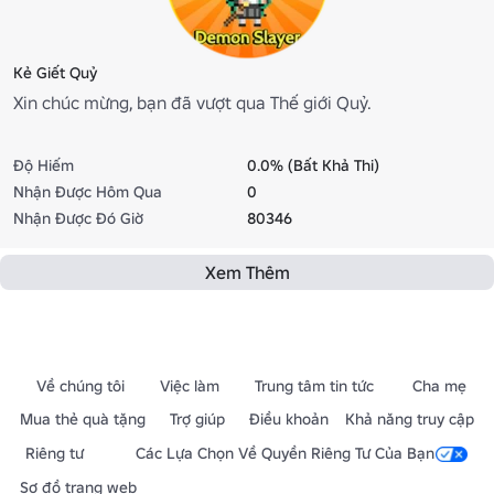
Kẻ Giết Quỷ
Xin chúc mừng, bạn đã vượt qua Thế giới Quỷ.
Độ Hiếm
0.0% (Bất Khả Thi)
Nhận Được Hôm Qua
0
Nhận Được Đó Giờ
80346
Xem Thêm
Về chúng tôi
Việc làm
Trung tâm tin tức
Cha mẹ
Mua thẻ quà tặng
Trợ giúp
Điều khoản
Khả năng truy cập
Riêng tư
Các Lựa Chọn Về Quyền Riêng Tư Của Bạn
Sơ đồ trang web