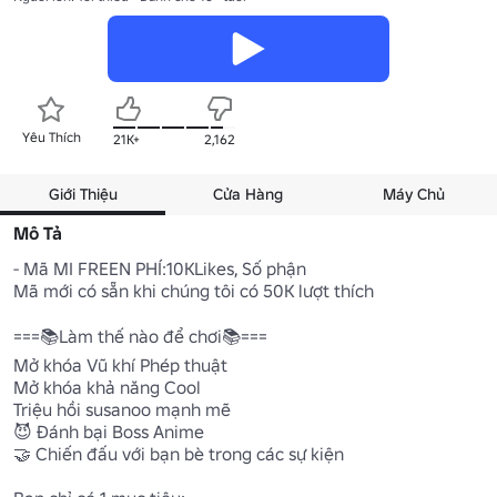
Yêu Thích
21K+
2,162
Giới Thiệu
Cửa Hàng
Máy Chủ
Mô Tả
- Mã MI FREEN PHÍ:10KLikes, Số phận

Mã mới có sẵn khi chúng tôi có 50K lượt thích

===📚Làm thế nào để chơi📚===

Mở khóa Vũ khí Phép thuật

Mở khóa khả năng Cool

Triệu hồi susanoo mạnh mẽ

😈 Đánh bại Boss Anime

🤝 Chiến đấu với bạn bè trong các sự kiện
