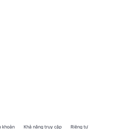
u khoản
Khả năng truy cập
Riêng tư