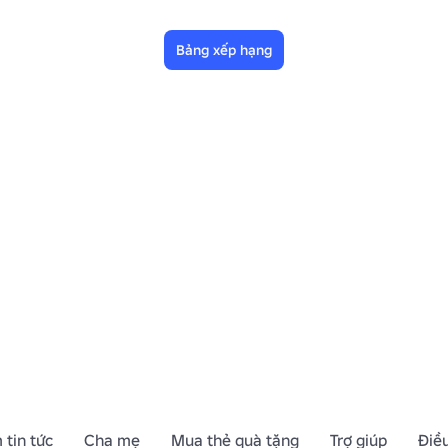
Bảng xếp hạng
 tin tức
Cha mẹ
Mua thẻ quà tặng
Trợ giúp
Điề