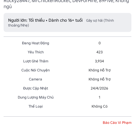
Rocky28447, MrChickenRocket, DevForHire, 89Five, Không 
ngủ
Người lớn: Tối thiểu • Dành cho 16+ tuổi
Gây sợ hãi (Thỉnh
thoảng/Nhẹ)
Đang Hoạt Động
0
Yêu Thích
423
Lượt Ghé Thăm
3,934
Cuộc Nói Chuyện
Không Hỗ Trợ
Camera
Không Hỗ Trợ
Được Cập Nhật
24/4/2026
Dung Lượng Máy Chủ
1
Thể Loại
Không Có
Báo Cáo Vi Phạm