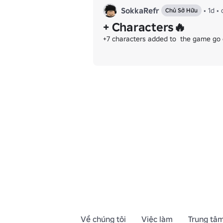
SokkaRefr
•
1d
•
Chủ Sở Hữu
+ Characters🔥
+7 characters added to  the game go c
Về chúng tôi
Việc làm
Trung tâm