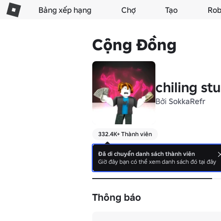
Bảng xếp hạng
Chợ
Tạo
Rob
Cộng Đồng
chiling st
Bởi
SokkaRefr
332.4K+ Thành viên
.
Đã di chuyển danh sách thành viên
Giờ đây bạn có thể xem danh sách đó tại đây
Giới Thiệu
Thông báo