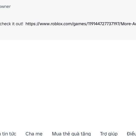
owner
heck it out!  
https://www.roblox.com/games/119144727737197/More-A
 tin tức
Cha mẹ
Mua thẻ quà tặng
Trợ giúp
Điề