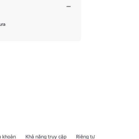
ura
u khoản
Khả năng truy cập
Riêng tư