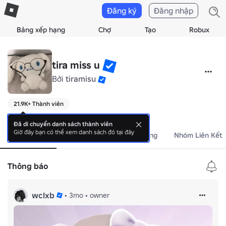
Đăng ký
Đăng nhập
Bảng xếp hạng
Chợ
Tạo
Robux
tira miss u
Bởi
tiramisu
21.9K+ Thành viên
>,<
Đã di chuyển danh sách thành viên
Giờ đây bạn có thể xem danh sách đó tại đây
Giới Thiệu
Sự Kiện
Cửa Hàng
Nhóm Liên Kết
Thông báo
wclxb
•
3mo
•
owner