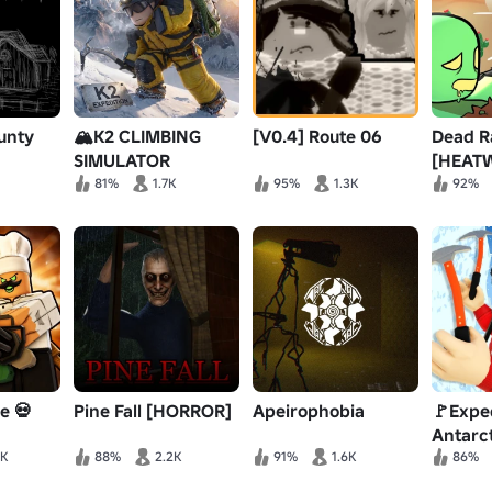
unty
🏔️K2 CLIMBING
[V0.4] Route 06
Dead Ra
SIMULATOR
[HEAT
81%
1.7K
95%
1.3K
92%
e 💀
Pine Fall [HORROR]
Apeirophobia
🚩Expe
Antarc
6K
88%
2.2K
91%
1.6K
86%