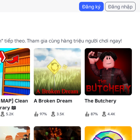
Đăng ký
Đăng nhập
" tiếp theo. Tham gia cùng hàng triệu người chơi ngay!
 MAP] Clean
A Broken Dream
The Butchery
rary 📖
5.2K
97%
3.5K
87%
4.4K