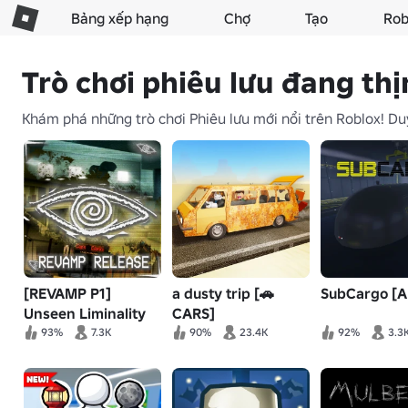
Bảng xếp hạng
Chợ
Tạo
Rob
Trò chơi phiêu lưu đang th
Khám phá những trò chơi Phiêu lưu mới nổi trên Roblox! Duy
[REVAMP P1]
a dusty trip [🚗
SubCargo [
Unseen Liminality
CARS]
93%
7.3K
90%
23.4K
92%
3.3