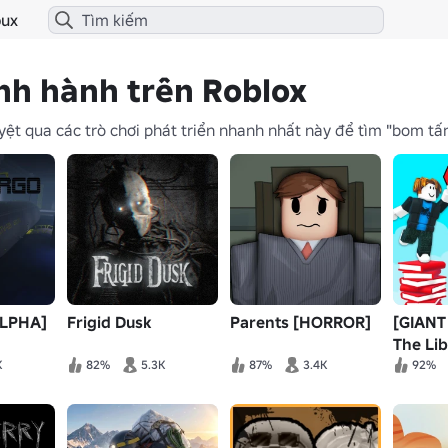
ux
ịnh hành trên Roblox
ệt qua các trò chơi phát triển nhanh nhất này để tìm "bom tấn
ALPHA]
Frigid Dusk
Parents [HORROR]
[GIANT
The Lib
K
82%
5.3K
87%
3.4K
92%