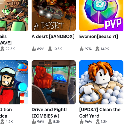
ils
A desrt [SANDBOX]
Evomon[Season1]
WAVE]
22.5K
89%
10.5K
97%
13.9K
dition
Drive and Fight!
[UPD3.7] Clean the
tica
[ZOMBIES🔥]
Golf Yard
4.2K
96%
5.3K
96%
1.2K