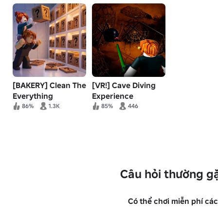
[BAKERY] Clean The
[VR!] Cave Diving
Everything
Experience
86%
1.3K
85%
446
Câu hỏi thường g
Có thể chơi miễn phí các