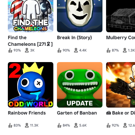
Find the
Break In (Story)
Mulberry Co
Chameleons [271🦑]
93%
3K
90%
4.4K
87%
1.3K
Rainbow Friends
Garten of Banban
🍰 Bake or Di
83%
11.3K
84%
5.6K
92%
12.