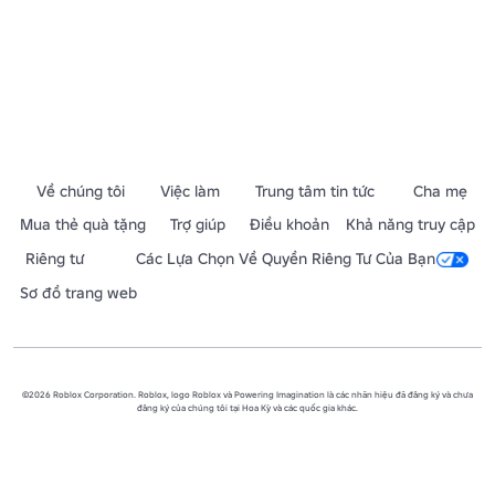
Về chúng tôi
Việc làm
Trung tâm tin tức
Cha mẹ
Mua thẻ quà tặng
Trợ giúp
Điều khoản
Khả năng truy cập
Riêng tư
Các Lựa Chọn Về Quyền Riêng Tư Của Bạn
Sơ đồ trang web
©2026 Roblox Corporation. Roblox, logo Roblox và Powering Imagination là các nhãn hiệu đã đăng ký và chưa
đăng ký của chúng tôi tại Hoa Kỳ và các quốc gia khác.