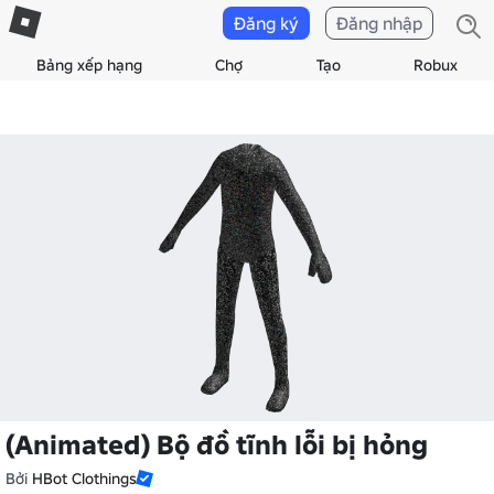
Đăng ký
Đăng nhập
Bảng xếp hạng
Chợ
Tạo
Robux
(Animated) Bộ đồ tĩnh lỗi bị hỏng
Bởi
HBot Clothings