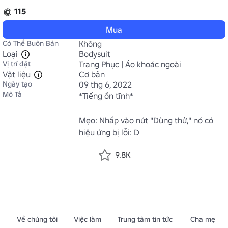
115
Mua
Có Thể Buôn Bán
Không
Loại
Bodysuit
Vị trí đặt
Trang Phục | Áo khoác ngoài
Vật liệu
Cơ bản
Ngày tạo
09 thg 6, 2022
Mô Tả
*Tiếng ồn tĩnh*

Mẹo: Nhấp vào nút "Dùng thử," nó có 
hiệu ứng bị lỗi: D
9.8K
Về chúng tôi
Việc làm
Trung tâm tin tức
Cha mẹ