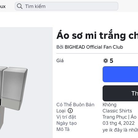
ux
Áo sơ mi trắng c
Bởi
BIGHEAD Official Fan Club
5
Giá
Th
Có Thể Buôn Bán
Không
Loại
Classic Shirts
Vị trí đặt
Trang Phục | Áo
Ngày tạo
03 thg 4, 2022
Mô Tả
ye ik đây là nhữn