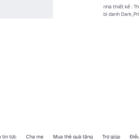
nhà thiết kế : T
bí danh Dark_Pr
 tin tức
Cha mẹ
Mua thẻ quà tặng
Trợ giúp
Điề