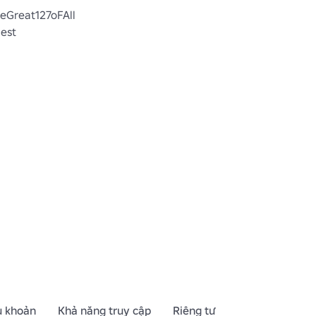
heGreat127oFAll

iest
u khoản
Khả năng truy cập
Riêng tư