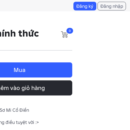
Đăng ký
Đăng nhập
hính thức
0
Mua
êm vào giỏ hàng
 Sơ Mi Cổ Điển
g điều tuyệt vời :>
