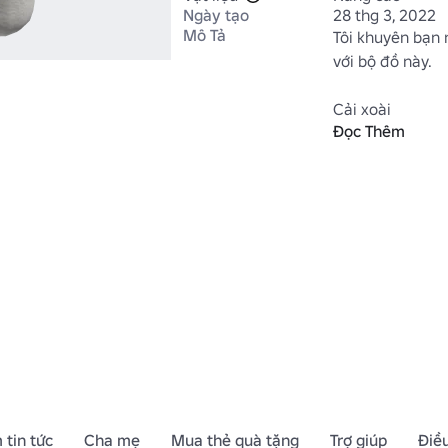
Ngày tạo
28 thg 3, 2022
Mô Tả
Tôi khuyên bạn 
với bộ đồ này.

Cải xoài

Đọc Thêm
https://www.rob
Category=13&C
sửa đổi)
 tin tức
Cha mẹ
Mua thẻ quà tặng
Trợ giúp
Điề