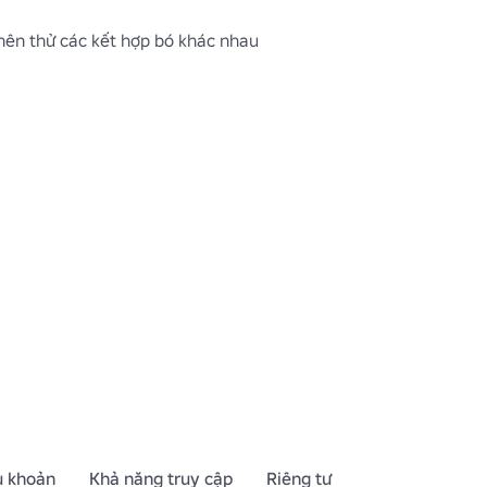
nên thử các kết hợp bó khác nhau 
lox.com/catalog/?
reatorName=cyutsee
 (liên kết | 
u khoản
Khả năng truy cập
Riêng tư