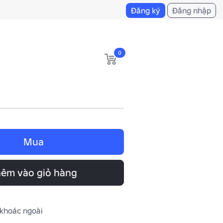
Đăng ký
Đăng nhập
0
Mua
êm vào giỏ hàng
 khoác ngoài