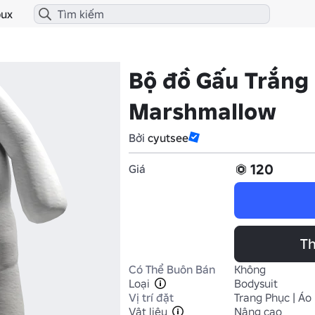
ux
Bộ đồ Gấu Trắng
Marshmallow
Bởi
cyutsee
120
Giá
Th
Có Thể Buôn Bán
Không
Loại
Bodysuit
Vị trí đặt
Trang Phục | Áo
Vật liệu
Nâng cao