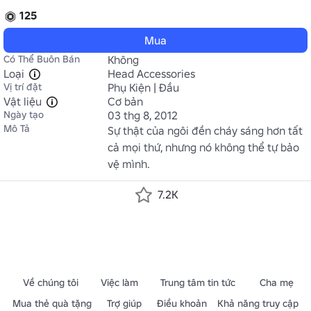
125
Mua
Có Thể Buôn Bán
Không
Loại
Head Accessories
Vị trí đặt
Phụ Kiện | Đầu
Vật liệu
Cơ bản
Ngày tạo
03 thg 8, 2012
Mô Tả
Sự thật của ngôi đền cháy sáng hơn tất 
cả mọi thứ, nhưng nó không thể tự bảo 
vệ mình.
7.2K
Về chúng tôi
Việc làm
Trung tâm tin tức
Cha mẹ
Mua thẻ quà tặng
Trợ giúp
Điều khoản
Khả năng truy cập