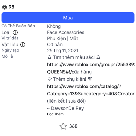
95
Mua
Có Thể Buôn Bán
Không
Loại
Face Accessories
Vị trí đặt
Phụ Kiện | Mặt
Vật liệu
Cơ bản
Ngày tạo
25 thg 11, 2021
Mô Tả
https://www.roblox.com/groups/25533
QUEENS#!/c
ửa hàng

https://www.roblox.com/catalog/?
Category=13&Subcategory=40&Creato
(liên kết | sửa đổi)

~ DawsonDelRey
Đọc Thêm
368