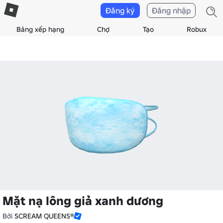
Đăng ký
Đăng nhập
Bảng xếp hạng
Chợ
Tạo
Robux
Mặt nạ lông giả xanh dương
Bởi
SCREAM QUEENS®