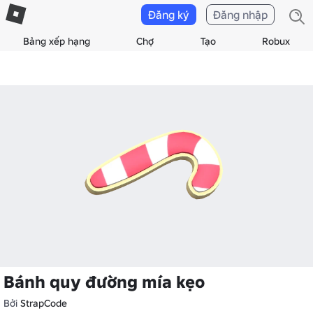
Đăng ký
Đăng nhập
Bảng xếp hạng
Chợ
Tạo
Robux
Bánh quy đường mía kẹo
Bởi
StrapCode