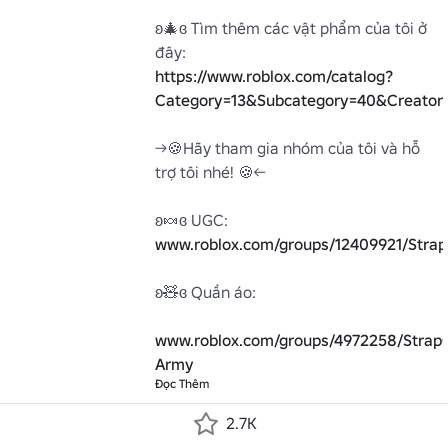
ʚ🎄ɞ Tìm thêm các vật phẩm của tôi ở 
https://www.roblox.com/catalog?
Category=13&Subcategory=40&Creato
->🍪Hãy tham gia nhóm của tôi và hỗ 
trợ tôi nhé! 🍪<- 

www.roblox.com/groups/12409921/Stra
ʚ🧸ɞ Quần áo:

www.roblox.com/groups/4972258/Strap
Army
Đọc Thêm
2.7K