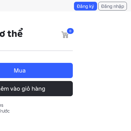
Đăng ký
Đăng nhập
cơ thể
0
Mua
êm vào giỏ hàng
es
Trước