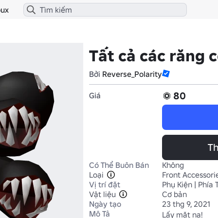
ux
Tất cả các răng 
Bởi
Reverse_Polarity
80
Giá
Th
Có Thể Buôn Bán
Không
Loại
Front Accessori
Vị trí đặt
Phụ Kiện | Phía 
Vật liệu
Cơ bản
Ngày tạo
23 thg 9, 2021
Mô Tả
Lấy mặt nạ! 