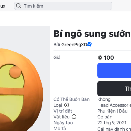
ux
Bí ngô sung sướ
Bởi
GreenPigXD
100
Giá
Th
Có Thể Buôn Bán
Không
Loại
Head Accessori
Vị trí đặt
Phụ Kiện | Đầu
Vật liệu
Cơ bản
Ngày tạo
22 thg 9, 2021
Mô Tả
Cái này dành cho