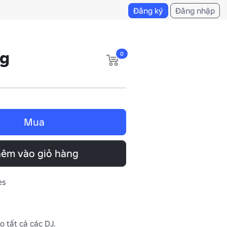
Đăng ký
Đăng nhập
ng
0
Mua
êm vào giỏ hàng
es
 tất cả các DJ.
