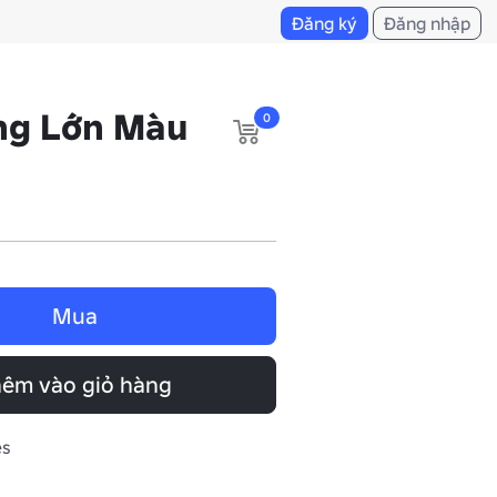
Đăng ký
Đăng nhập
ông Lớn Màu
0
Mua
êm vào giỏ hàng
es