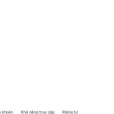
u khoản
Khả năng truy cập
Riêng tư