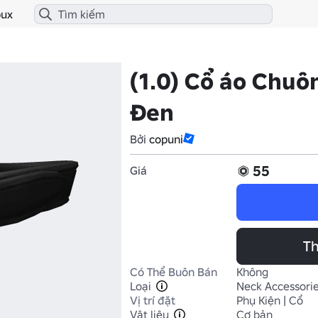
ux
(1.0) Cổ áo Chu
Đen
Bởi
copuni
55
Giá
Th
Có Thể Buôn Bán
Không
Loại
Neck Accessori
Vị trí đặt
Phụ Kiện | Cổ
Vật liệu
Cơ bản