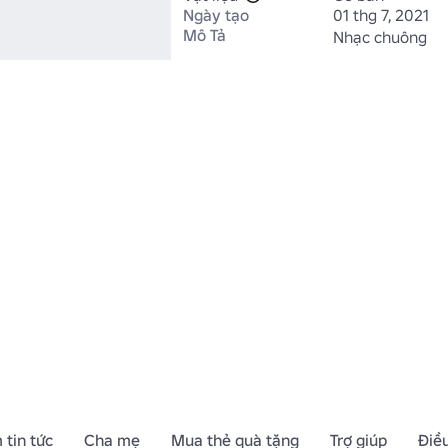
Ngày tạo
01 thg 7, 2021
Mô Tả
Nhạc chuông
 tin tức
Cha mẹ
Mua thẻ quà tặng
Trợ giúp
Điề