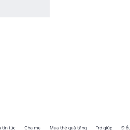
 tin tức
Cha mẹ
Mua thẻ quà tặng
Trợ giúp
Điề