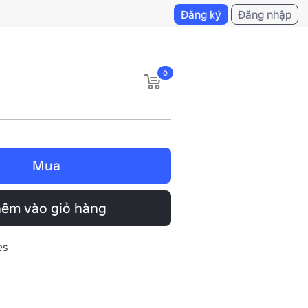
Đăng ký
Đăng nhập
0
Mua
êm vào giỏ hàng
es