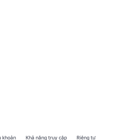
u khoản
Khả năng truy cập
Riêng tư