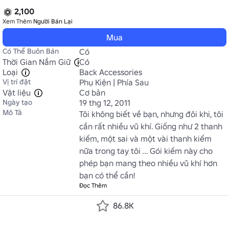
2,100
Xem Thêm
Người Bán Lại
Mua
Có Thể Buôn Bán
Có
Thời Gian Nắm Giữ
Có
Loại
Back Accessories
Vị trí đặt
Phụ Kiện | Phía Sau
Vật liệu
Cơ bản
Ngày tạo
19 thg 12, 2011
Mô Tả
Tôi không biết về bạn, nhưng đôi khi, tôi 
cần rất nhiều vũ khí. Giống như 2 thanh 
kiếm, một sai và một vài thanh kiếm 
nữa trong tay tôi ... Gói kiếm này cho 
phép bạn mang theo nhiều vũ khí hơn 
bạn có thể cần!
Đọc Thêm
86.8K